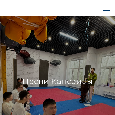
Песни Капоэйры