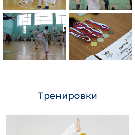
Тренировки