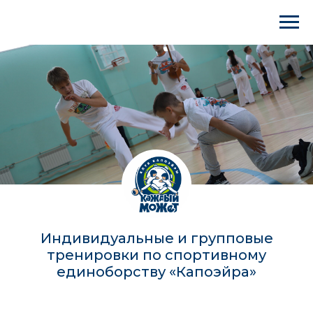
Индивидуальные и групповые
тренировки по спортивному
единоборству «Капоэйра»