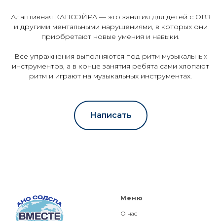
Адаптивная КАПОЭЙРА — это занятия для детей с ОВЗ
и другими ментальными нарушениями, в которых они
приобретают новые умения и навыки.
Все упражнения выполняются под ритм музыкальных
инструментов, а в конце занятия ребята сами хлопают
ритм и играют на музыкальных инструментах.
Написать
Меню
О нас