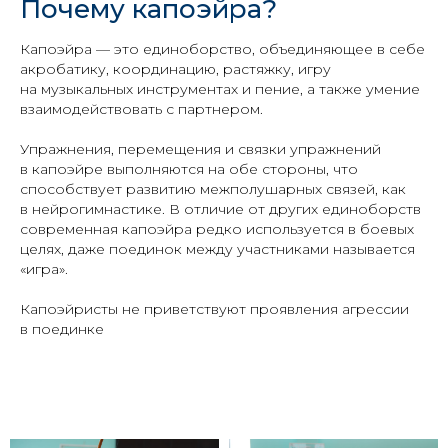
Почему капоэйра?
Капоэйра — это единоборство, объединяющее в себе
акробатику, координацию, растяжку, игру
на музыкальных инструментах и пение, а также умение
взаимодействовать с партнером.
Упражнения, перемещения и связки упражнений
в капоэйре выполняются на обе стороны, что
способствует развитию межполушарных связей, как
в нейрогимнастике. В отличие от других единоборств
современная капоэйра редко используется в боевых
целях, даже поединок между участниками называется
«игра».
Капоэйристы не приветствуют проявления агрессии
в поединке