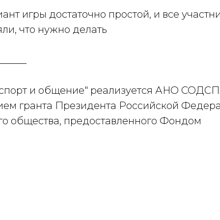
нт игры достаточно простой, и все участн
ли, что нужно делать
______
-спорт и общение" реализуется АНО СОДС
нием гранта Президента Российской Федер
го общества, предоставленного Фондом
 «ВМЕСТЕ»
, г. Екатеринбург
х инноваций