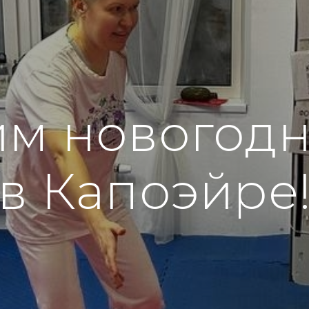
м новогодн
в Капоэйре