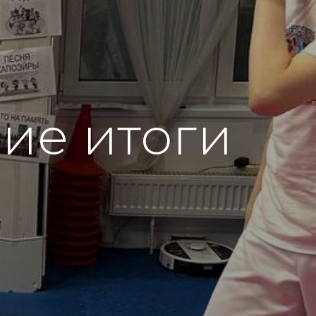
ие итоги
!