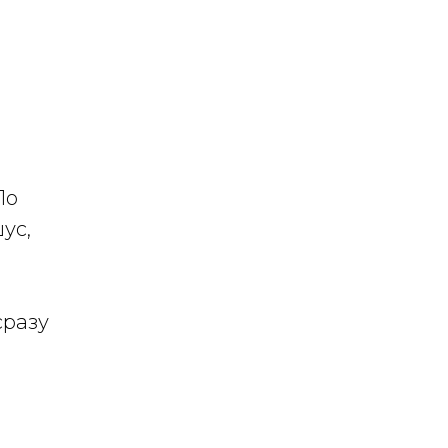
По
ус,
сразу