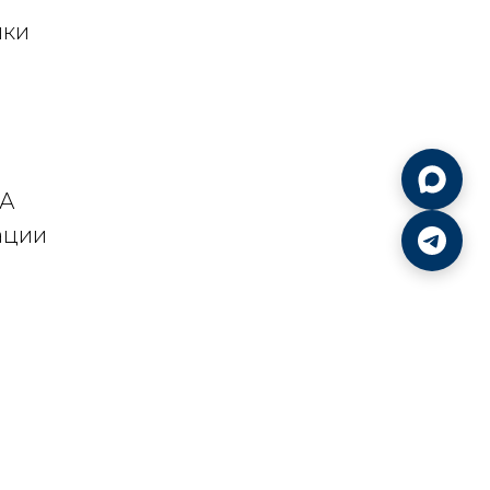
ики
ПА
ации