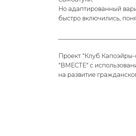
Но адаптированный вариа
быстро включились, поня
_________________________
Проект "Клуб Капоэйры
"ВМЕСТЕ" с использова
на развитие гражданско
президентских грантов.
Наш сайт:
anovmeste.ru/
Партнёры АНО СОДСПА
Школа "ABADA-CAPOEIRA"
Лаборатория социальны